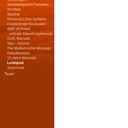
Szeneprogramm Palastbar
Richtfest
Starship
Shrinking Cities Spätkino
Einstürzende Neubauten
WMF im Palast
...und der Zukunft zugewandt
Gruß, Marcella
Sign - Zeichen
The Medium is the Message
Palastkomplex
15 Jahre Mauerfall
Leningrad
Supernova
Team