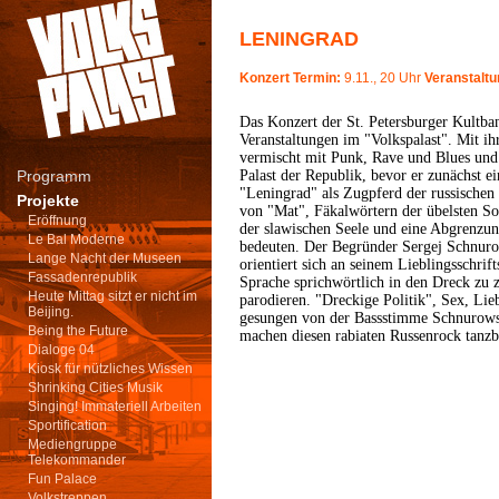
LENINGRAD
Konzert Termin:
9.11., 20 Uhr
Veranstaltu
Das Konzert der St. Petersburger Kultba
Veranstaltungen im "Volkspalast". Mit i
vermischt mit Punk, Rave und Blues und
Programm
Palast der Republik, bevor er zunächst 
"Leningrad" als Zugpferd der russisch
Projekte
von "Mat", Fäkalwörtern der übelsten So
Eröffnung
der slawischen Seele und eine Abgrenzun
Le Bal Moderne
bedeuten. Der Begründer Sergej Schnuro
Lange Nacht der Museen
orientiert sich an seinem Lieblingsschrif
Fassadenrepublik
Sprache sprichwörtlich in den Dreck zu 
Heute Mittag sitzt er nicht im
parodieren. "Dreckige Politik", Sex, Li
Beijing.
gesungen von der Bassstimme Schnurows.
Being the Future
machen diesen rabiaten Russenrock tanz
Dialoge 04
Kiosk für nützliches Wissen
Shrinking Cities Musik
Singing! Immateriell Arbeiten
Sportification
Mediengruppe
Telekommander
Fun Palace
Volkstreppen