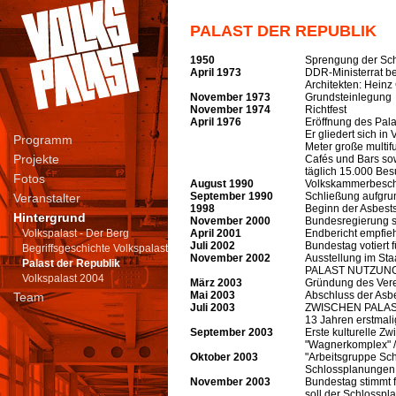
PALAST DER REPUBLIK
1950
Sprengung der Sch
April 1973
DDR-Ministerrat be
Architekten: Heinz
November 1973
Grundsteinlegung
November 1974
Richtfest
April 1976
Eröffnung des Pala
Er gliedert sich i
Programm
Meter große multif
Projekte
Cafés und Bars sow
täglich 15.000 Bes
Fotos
August 1990
Volkskammerbeschl
September 1990
Schließung aufgru
Veranstalter
1998
Beginn der Asbest
Hintergrund
November 2000
Bundesregierung se
Volkspalast - Der Berg
April 2001
Endbericht empfie
Juli 2002
Bundestag votiert 
Begriffsgeschichte Volkspalast
November 2002
Ausstellung im St
Palast der Republik
PALAST NUTZUN
Volkspalast 2004
März 2003
Gründung des Ve
Mai 2003
Abschluss der Asb
Team
Juli 2003
ZWISCHEN PALAST N
13 Jahren erstmal
September 2003
Erste kulturelle Z
"Wagnerkomplex" / 
Oktober 2003
"Arbeitsgruppe Sch
Schlossplanungen
November 2003
Bundestag stimmt f
soll der Schlosspl