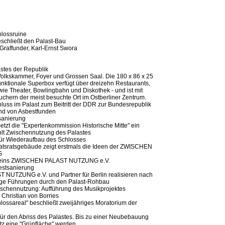
lossruine
schließt den Palast-Bau
 Graffunder, Karl-Ernst Swora
stes der Republik
n Volkskammer, Foyer und Grossen Saal. Die 180 x 86 x 25
unktionale Superbox verfügt über dreizehn Restaurants,
ie Theater, Bowlingbahn und Diskothek - und ist mit
uchern der meist besuchte Ort im Ostberliner Zentrum.
uss im Palast zum Beitritt der DDR zur Bundesrepublik
nd von Asbestfunden
sanierung
tzt die "Expertenkommission Historische Mitte" ein
hlt Zwischennutzung des Palastes
für Wiederaufbau des Schlosses
aatsratsgebäude zeigt erstmals die Ideen der ZWISCHEN
G
reins ZWISCHEN PALAST NUTZUNG e.V.
estsanierung
UTZUNG e.V. und Partner für Berlin realisieren nach
ige Führungen durch den Palast-Rohbau
wischennutzung: Aufführung des Musikprojektes
Christian von Borries
lossareal" beschließt zweijähriges Moratorium der
ür den Abriss des Palastes. Bis zu einer Neubebauung
atz eine "Grünfläche" werden