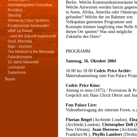
Berlin. Welche Kommunikationsräume bra
Szeneprogramm Palastbar
Welche Antworten werden hierzu gegenw
Richtfest
in Asien, Afrika, Amerika oder Osteurop
Starship
gefunden? Welche der im Rahmen von
Shrinking Cities Spätkino
Volkspalast getesteten Programme und
Einstürzende Neubauten
Konzepte können langfristig eine Rolle f
WMF im Palast
diesen Ort spielen? Was sind mögliche
...und der Zukunft zugewandt
Zukünfte des Ortes?
Gruß, Marcella
Sign - Zeichen
PROGRAMM
The Medium is the Message
Palastkomplex
Samstag, 16. Oktober 2004
15 Jahre Mauerfall
Leningrad
10.00 bis 18.00
Cedric Price Archiv:
Supernova
Materialsammlung zum Fun Palace Proje
Team
Cedric Price Kino:
Aiming to miss (1975) / Provisions & Pro
Gespräch mit Hans Ulrich Obrist und Jua
Fun Palace Live:
Videoübertragung der internen Foren, u.a
Florian Beigel
(Architekt London),
Ele
(Architekt,London),
Christopher Dell
(
New Orleans),
Juan Herreros
(Architek
Frankfurt/M.),
Phyllis Lambert
(Direkto