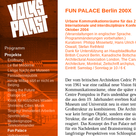
FUN PALACE Berlin 200X
Urbane Kommunikationsräume für das 2
Internationale und interdisziplinäre Konfer
Oktober 2004
(Veranstaltungen in englischer Sprache.
Programmänderungen vorbehalten.)
Kuratoren: Philipp Misselwitz, Hans Ulrich O
Oswalt, Stefan Rethfeld
Programm
Dank für Unterstützung an Hauptstadtkultur
Projekte
British Council Berlin, Kanadische Botschaf
Architectural Association London, The Can
Eröffnung
Architecture, Montréal, Zeitschrift archplus,
Le Bal Moderne
Eintritt: Samstag / Sonntag je 10 / 6 €
Lange Nacht der Museen
Fassadenrepublik
Der vom britischen Architekten Cedric P
Heute Mittag sitzt er nicht im
von 1961 war eine radikal neue Vision f
Beijing.
Kommunikationsräume, ohne die später r
Being the Future
Centre Pompidou in Paris undenkbar gew
Dialoge 04
die aus dem 19. Jahrhundert ererbten Kul
Kiosk für nützliches Wissen
Museum und Universität neu in einer tem
Shrinking Cities Musik
Großstruktur zu kombinieren. Die Archit
Singing! Immateriell Arbeiten
war kein fertiges Objekt, sondern eine 
Sportification
Struktur, die auf die Erfordernisse der 
Mediengruppe
reagiert. Das Konzept des Fun Palace n
Telekommander
für ein Nachdenken und Brainstorming ü
Fun Palace
langfristige Perspektiven von Schlossplat
Volkstreppen