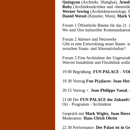
Quingyun
(Architekt, Shanghai),
Arnol
Ruby
(Architekturkritiker und -theoreti
Werner Sewing
(Architektursoziologe, 
Daniel Wetzel
(Künstler, Wien),
Mark W
Forum 1 Öffentliche Räume für das 21. 
Wo sind Orte kultureller Kommunikation
Forum 2 Akteure und Netzwerke
Gibt es eine Entwicklung neuer Raum- un
zwischen Staats- und Alternativkultur?
Forum 3 Eine Architektur der Ungewissh
Wieviel Instabilität und Flexibilität wol
19.00 Begrüßung:
FUN PALACE - V
19.30 Vortrag
Fun P(a)laces: Juan Her
20.15 Vortrag +:
Jean-Philippe Vassal
,
21.00 Der
FUN PALACE der Zukunft
Ort - Programm - Architektur
Gespräch mit
Mark Wigley, Juan Herrer
Moderation:
Hans Ulrich Obrist
22.30 Performance:
Der Palast ist in G