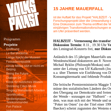
15 JAHRE MAUERFALL
ist der Auftakt für das Projekt "HALBZEIT -
Forschungsprojekt über die Umwandlung de
Eine Diskussion zum Thema eröffnet die 
einjährigen Transformationsforschungen e
am Ufer präsentiert werden.
Programm
HALBZEIT - Vermessung des transfor
Projekte
Diskussion Termin:
8.11., 19.30 Uhr
Ve
des Leningrad-Konzerts frei,
nur Diskus
Eröffnung
Le Bal Moderne
Anlässlich des 15 jährigen Mauerfalls un
Lange Nacht der Museen
Westdeutschland diskutieren am 8. Novem
Fassadenrepublik
Michail Ryklin (Philosoph/Moskau) und 
Heute Mittag sitzt er nicht im
unter der Leitung von Ulf Kalkreuth (Jo
Beijing.
u.a. über Themen wie Einführung von De
Being the Future
Konsumgütermarkt und fehlende Produk
Dialoge 04
Kiosk für nützliches Wissen
Die britische Premierministerin Maggie 
Shrinking Cities Musik
müsse den sozialistischen Ländern des O
Singing! Immateriell Arbeiten
den Übergang zur Demokratie und freien 
Sportification
der Wende - sozusagen zur "Halbzeit" - 
Mediengruppe
dem, was man sich mit der Wende und un
Telekommander
"Poker im Osten" (so der Titel einer 19
Fun Palace
Baecker) scheint zugunsten des Westens 
Volkstreppen