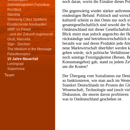
noch daran, worin die Einsätze dieses P
Szeneprogramm Palastbar
Richtfest
Die gegenwärtig wieder stärker auftrete
Starship
eindeutigen Befund. Politisch und wirtsc
Shrinking Cities Spätkino
kulturell scheint es den Osten nur noch 
Einstürzende Neubauten
gesamtgesellschaftlich sind sowohl der S
WMF im Palast
Ostdeutschland mit dieser Gesellschafts
Blick stutzt man jedoch angesichts der H
...und der Zukunft zugewandt
rückständige und betriebswirtschaftlich 
Gruß, Marcella
beraubt war und deren Produkte jede Attr
Sign - Zeichen
neue Marktwirtschaft überführt werden k
The Medium is the Message
geben würde, sich politische Verhältnis
Palastkomplex
noch sonstige Freizügigkeiten (Reisen, 
15 Jahre Mauerfall
Konsumangebot) gab, stand zu jedem Zei
Leningrad
um die Kosten?
Supernova
Team
Der Übergang vom Sozialismus zur Demokr
so funktionieren, wie man auch im Weste
Standort Deutschlands im Prozess der Glo
Wissenschaft, Technologie und (noch viel
Diskussion, die enorm davon profitieren
was in Ostdeutschland geschehen ist.